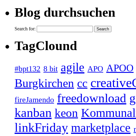
Blog durchsuchen
Search for:
TagClound
agile
APOO
#bpt132
8 bit
APO
creativ
Burgkirchen
cc
freedownload
g
fireJamendo
kanban
Kommunal
keon
linkFriday
marketplace